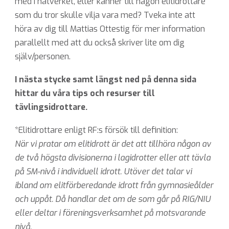
med i nätverket, eller känner till någon elitidrottare
som du tror skulle vilja vara med?
T
veka inte att
höra av dig till
Mattias Ottestig för mer information
parallellt med att du också skriver lite om dig
själv/personen.
I nästa stycke samt längst ned på denna sida
hittar du våra tips och resurser till
tävlingsidrottare.
*Elitidrottare enligt RF:s försök till definition:
När vi pratar om elitidrott är det att tillhöra någon av
de två högsta divisionerna i lagidrotter eller att tävla
på SM-nivå i individuell idrott. Utöver det talar vi
ibland om elitförberedande idrott från gymnasieålder
och uppåt. Då handlar det om de som går på RIG/NIU
eller deltar i föreningsverksamhet på motsvarande
nivå.