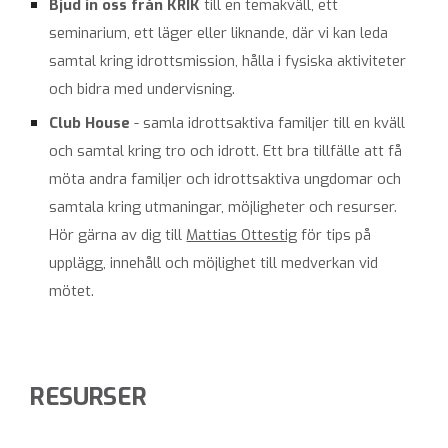
B
jud in oss från
KRIK
till en temakväll, ett
seminarium, ett läger eller liknande, där vi kan leda
samtal kring idrottsmission, hålla i fysiska aktiviteter
och bidra med undervisning.
Club House
- samla idrottsaktiva familjer till en kväll
och samtal kring tro och idrott. Ett bra tillfälle att få
möta andra familjer och idrottsaktiva ungdomar och
samtala kring utmaningar, möjligheter och resurser.
Hör gä
rna av dig till
Mattias Ottestig
för tips på
upplägg, innehåll och möjlighet till medverkan vid
mötet.
RESURSER