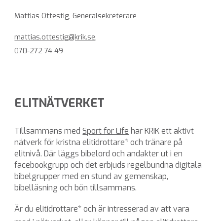
Mattias Ottestig,
Generalsekreterare
mattias.ottestig@krik.se
,
070-272 74 49
ELIT
NÄTVERKET
Tillsammans med
Sport for Life
har KRIK ett aktivt
nätverk för kristna elitidrottare* och tränare på
elitnivå. Där läggs bibelord och andakter ut i en
facebookgrupp och det erbjuds regelbundna digitala
bibelgrupper med en stund av gemenskap,
bibelläsning och bön tillsammans.
Är du elitidrottare* och är intresserad av att vara