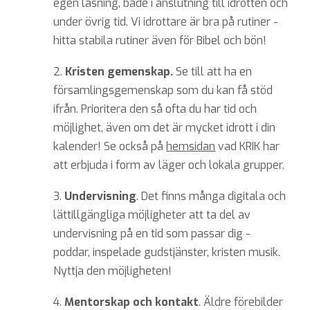
egen läsning, både i anslutning till idrotten och
under övrig tid. Vi idrottare är bra på rutiner -
hitta stabila rutiner även för Bibel och bön!
2.
Kristen gemenskap.
Se till att ha en
församlingsgemenskap som du kan få stöd
ifrån. Prioritera den så ofta du har tid och
möjlighet
, även om det är mycket idrott i din
kalender
! Se också p
å
hemsidan
vad KRIK har
att erbjuda i form av läger och lokala grupper.
3.
Undervisning
. Det finns många digitala och
lättillgängliga möjligheter att ta del av
undervisning på en tid som passar dig -
poddar, inspelade gudstjänster, kristen musik.
Nyttja den möjligheten!
4.
Mentorskap och kontakt
. Äldre förebilder