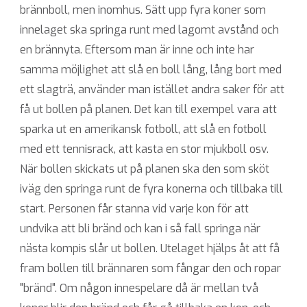
brännboll, men inomhus. Sätt upp fyra koner som
innelaget ska springa runt med lagomt avstånd och
en brännyta. Eftersom man är inne och inte har
samma möjlighet att slå en boll lång, lång bort med
ett slagträ, använder man istället andra saker för att
få ut bollen på planen. Det kan till exempel vara att
sparka ut en amerikansk fotboll, att slå en fotboll
med ett tennisrack, att kasta en stor mjukboll osv.
När bollen skickats ut på planen ska den som sköt
iväg den springa runt de fyra konerna och tillbaka till
start. Personen får stanna vid varje kon för att
undvika att bli bränd och kan i så fall springa när
nästa kompis slår ut bollen. Utelaget hjälps åt att få
fram bollen till brännaren som fångar den och ropar
"bränd". Om någon innespelare då är mellan två