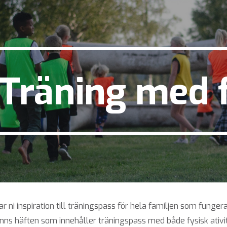
ip to main content
Skip to navigat
Träning med 
ar ni inspiration till träningspass för hela familjen som fung
nns häften som innehåller träningspass med både fysisk ativite