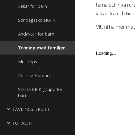
tema och nya rörel
Lekar för barn
varandra och Gud. 
SöndagsskoleKRIK
Vill ni ha mer ma
Andakter för barn
Träning med familjen
Musiktips
Rörelse-Konrad
Starta KRIK-grupp för
barn
TÄVLINGSIDROTT
TOTALFIT