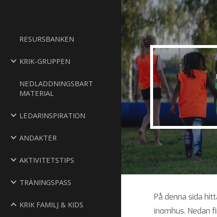
Sk
RESURSBANKEN
KRIK-GRUPPEN
NEDLADDNINGSBART
MATERIAL
LEDARINSPIRATION
ANDAKTER
AKTIVITETSTIPS
TRÄNINGSPASS
På denna sida hitt
KRIK FAMILJ & KIDS
inomhus. Nedan fi