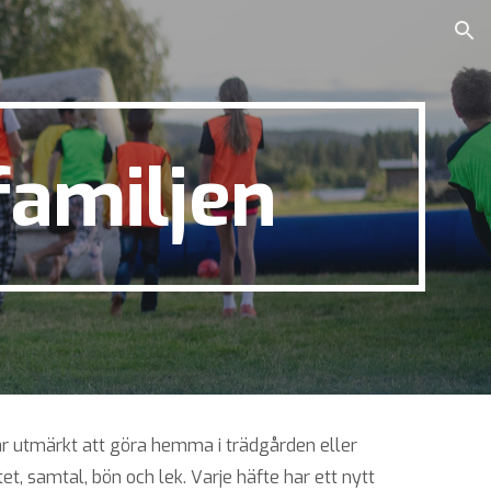
ion
familjen
erar utmärkt att göra hemma i trädgården eller
t, samtal, bön och lek. Varje häfte har ett nytt